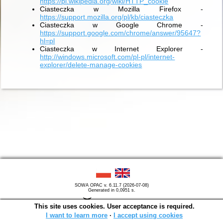
https://pl.wikipedia.org/wiki/HTTP_cookie
Ciasteczka w Mozilla Firefox -
https://support.mozilla.org/pl/kb/ciasteczka
Ciasteczka w Google Chrome -
https://support.google.com/chrome/answer/95647?
hl=pl
Ciasteczka w Internet Explorer -
http://windows.microsoft.com/pl-pl/internet-
explorer/delete-manage-cookies
SOWA OPAC v. 6.11.7 (2026-07-08)
Generated in 0,0951 s.
This site uses cookies. User acceptance is required.
I want to learn more
∙
I accept using cookies