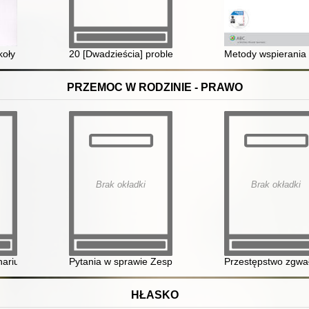
orów szkół i innych placówek edukacyjnych oraz pracowników prowadzą
zkoły : poradnik dla samorządów i dyrektorów szkół na podstawie obo
20 [Dwadzieścia] problemów pracy własnej dyrektora s
Metody wspierania 
PRZEMOC W RODZINIE - PRAWO
Brak okładki
Brak okładki
kie Karty"
nariusze dla policjantów : szacowanie ryzyka zagrożenia życia i zdrow
Pytania w sprawie Zespołów Interdyscyplinarnych i pro
Przestępstwo zgwał
HŁASKO