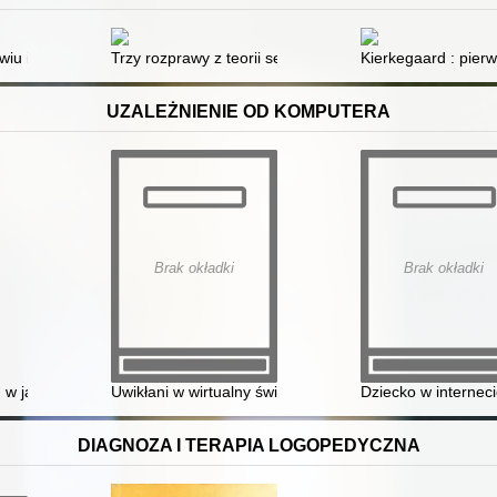
wiu intymnym i seksualności kobiet
Trzy rozprawy z teorii seksualnej
Kierkegaard : pierw
UZALEŻNIENIE OD KOMPUTERA
Brak okładki
Brak okładki
 w jaki sposób pozbawiamy rozumu siebie i swoje dzieci
Uwikłani w wirtualny świat : historie o nadużywaniu kom
Dziecko w interneci
DIAGNOZA I TERAPIA LOGOPEDYCZNA