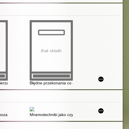
Brak okładki
rząt jako sygnał przemocy wobec kobiet i dzieci
Błędne przekonania co do przepisów prawa
edszkolaków i dzieci w młodszym wieku szkolnym
 i praktyczne
noza przedszkolna dziecka w ostatnim roku wychowania przedszkolnego 
Mnemotechniki jako czynnik optymalizujący nabywanie p