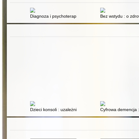
Diagnoza i psychoterapia uzależnień. T. 1
Bez wstydu : o zdro
Dzieci konsoli : uzależnienie od gier
Cyfrowa demencja :