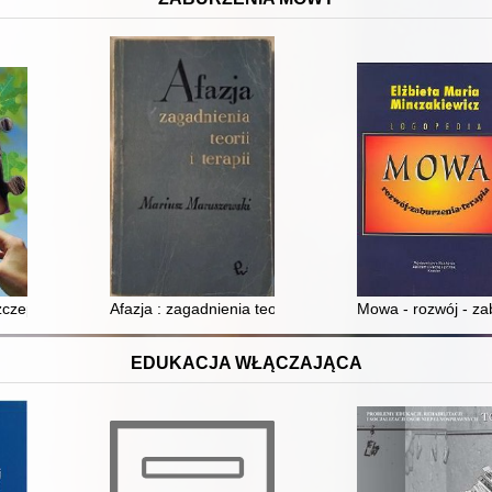
zczepem wargi i podniebienia
Afazja : zagadnienia teorii i terapii
Mowa - rozwój - zab
EDUKACJA WŁĄCZAJĄCA