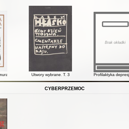
Brak okładki
murach. Następny do raju
Utwory wybrane. T. 3
Profilaktyka depres
CYBERPRZEMOC