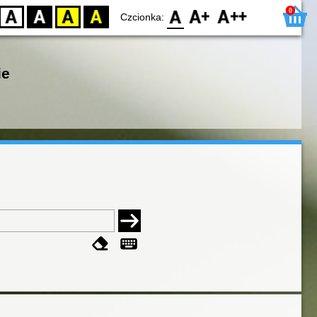
0
D
BW
YB
BY
F0
F1
F2
Czcionka:
ie