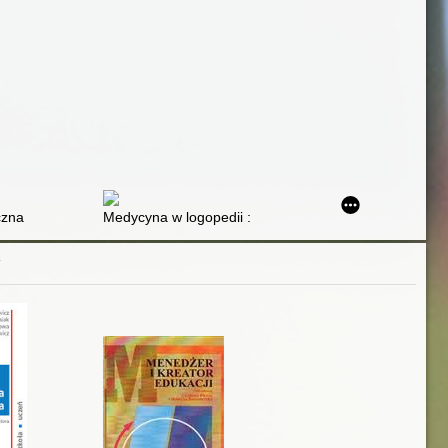
czna
Medycyna w logopedii : terapia, wspomaganie, wsparcie 
Y