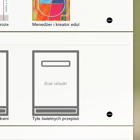
cych i nadzorujących
wiązującego prawa, ekspertyz prawnych oraz badań opracowanych w ra
zkoły
rozwoju ucznia : niezbędnik dyrektora
Menedżer i kreator edukacji
Brak okładki
ia osób dotkniętych przemocą w rodzinie
cedury "Niebieskie Karty"
cenia - problem prywatny czy publiczny
Tyle świetnych przepisów i... Przemoc w rodzinie a T