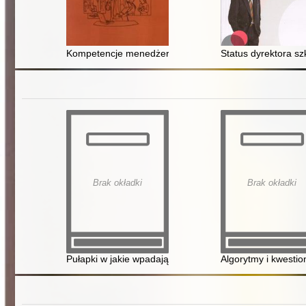
Kompetencje menedżera oświaty : poradnik dla dyrekt
Status dyrektora s
Brak okładki
Brak okładki
Pułapki w jakie wpadają realizatorzy procedury "Niebies
Algorytmy i kwestio