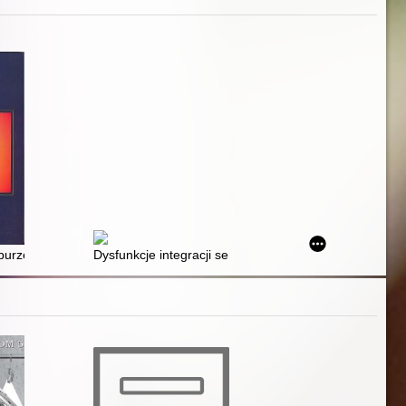
urzenia - terapia
Dysfunkcje integracji sensorycznej a sprawność języ