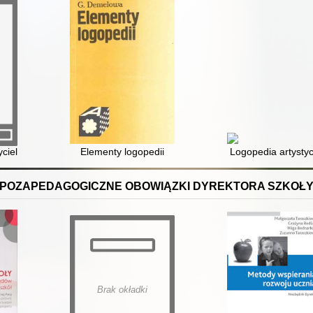
dziców
yciela : wybrane zagadnienia
Elementy logopedii
Logopedia artysty
POZAPEDAGOGICZNE OBOWIĄZKI DYREKTORA SZKOŁ
Brak okładki