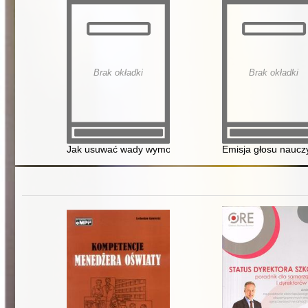
Brak okładki
Brak okładki
Jak usuwać wady wymowy : porady dla nauczycieli i ro
Emisja głosu naucz