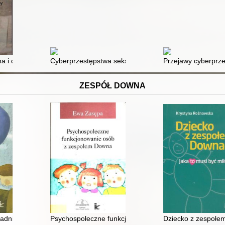
alny problem polityki bezpieczeństwa
zna i cyberbullying jako nowe ryzykowne zachowania młodzieży
Cyberprzestępstwa seksualne na szkodę małoletniego
Przejawy cyberprze
ZESPÓŁ DOWNA
ą niepełnosprawnością intelektualną i dziecięcym porażeniem mózgow
gadnienia biopsychiczne i pedagogiczne
Psychospołeczne funkcjonowanie osób z zespołem D
Dziecko z zespołem