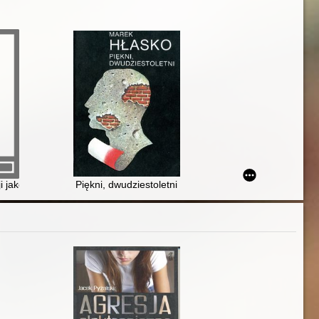
ji jako zadanie dla szkoły
Piękni, dwudziestoletni