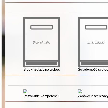
Brak okładki
Brak okładki
Środki izolacyjne wobec sprawców przemocy w praktyc
Świadomość społecz
Rozwijanie kompetencji kluczowych uczniów w procesie
Zabawy inscenizacyj