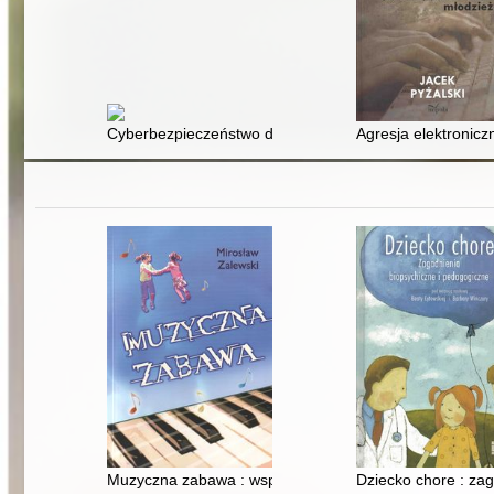
Cyberbezpieczeństwo dzieci i młodzieży : realny i wirtu
Agresja elektronic
Muzyczna zabawa : wspomaganie rozwoju osób z głębok
Dziecko chore : za