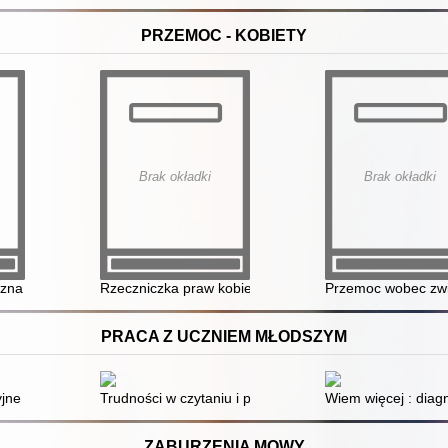
PRZEMOC - KOBIETY
Brak okładki
Brak okładki
e
na w kwestii przemocy domowej. Doświadczenia z Irlandii
Rzeczniczka praw kobiet
Przemoc wobec zwie
PRACA Z UCZNIEM MŁODSZYM
 edukacji wczesnoszkolnej
ne o tematyce przyrodniczej na cztery pory roku : propozycje dla prz
Trudności w czytaniu i pisaniu : rozważania teoretyczne
Wiem więcej : diag
ZABURZENIA MOWY