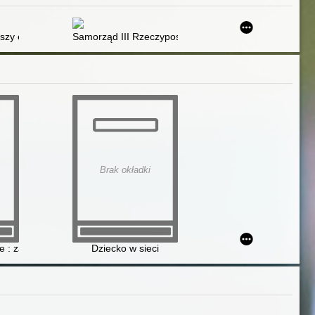
szy egzystencjalista
Samorząd III Rzeczypospolitej : koncepcje i realizacja
Brak okładki
putera i internetu
e : zagrożenia
Dziecko w sieci