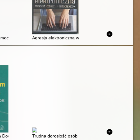
 w polskim i amerykańskim porządku prawnym
mocy w sieci
Agresja elektroniczna wśród dzieci i młodzieży
ym w ramach muzykoterapii grupowej, wspomaganie rozwoju mowy dziec
owna
 Downa : jaka to musi być miłość
Trudna dorosłość osób z zespołem Downa : jak moż