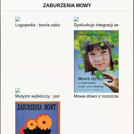
ZABURZENIA MOWY
Logopedia : teoria zaburzeń mowy
Dysfunkcje integracji sensoryc
Mutyzm wybiórczy : poradnik dla rodziców, nauczycieli i specja
Mowa dzieci z rozszczepem warg