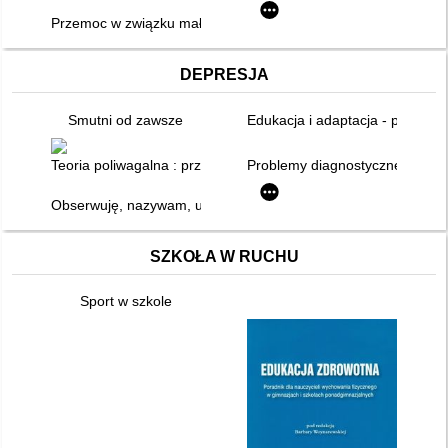
Przemoc w związku małżeńskim/partnerskim wobec starszych ko
DEPRESJA
Smutni od zawsze
Edukacja i adaptacja - pomoc 
Teoria poliwagalna : przewodnik
Problemy diagnostyczne i terap
Obserwuję, nazywam, uprawomocniam : o profilaktyce depresji 
SZKOŁA W RUCHU
Sport w szkole