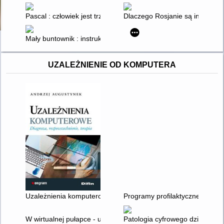
Pascal : człowiek jest trzciną myślącą
Dlaczego Rosjanie są inni? : his
Mały buntownik : instrukcja obsługi : kiedy kryzys jest motore
UZALEŻNIENIE OD KOMPUTERA
Uzależnienia komputerowe : diagnoza, rozpowszechnienie, ter
Programy profilaktyczne z zakr
W wirtualnej pułapce - uzależnienie od internetu
Patologia cyfrowego dzieciństwa