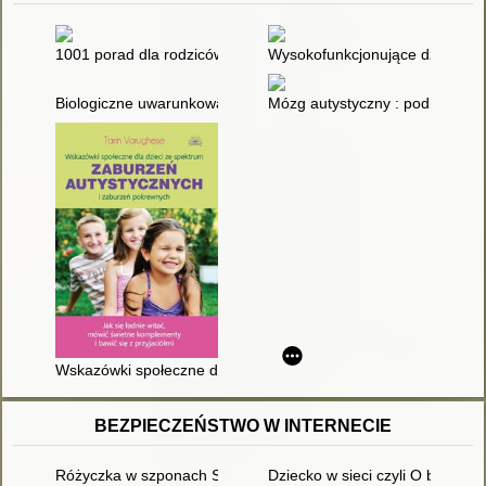
1001 porad dla rodziców i terapeutów dzieci z autyzmem i ze
Wysokofunkcjonujące dzieci ze 
Biologiczne uwarunkowania autyzmu
Mózg autystyczny : podróż w g
Wskazówki społeczne dla dzieci ze spektrum zaburzeń autystycz
BEZPIECZEŃSTWO W INTERNECIE
Różyczka w szponach Sieci : scenariusz przedstawienia z okaz
Dziecko w sieci czyli O bezpiecz