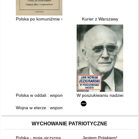
Polska po komuniźmie = Poland After Communism : wykład w A
Kurier z Warszawy
Polska w oddali : wspomnienia. T. 2
W poszukiwaniu nadziei
Wojna w eterze : wspomnienia 1948-1956. T.1
WYCHOWANIE PATRIOTYCZNE
Polska - moja ojczyzna. Propozycje aktywności dla dzieci stars
Jestem Polakiem!