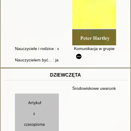
Nauczyciele i rodzice : w poszukiwaniu nowych znaczeń i i nter
Komunikacja w grupie
Nauczycielem być... : jak zapanować nad trudnymi zachowania
DZIEWCZĘTA
Środowiskowe uwarunkowania z