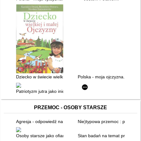
Dziecko w świecie wielkiej i małej Ojczyzny
Polska - moja ojczyzna. Propozy
Patriotyzm jutra jako inicjatywa edukacyjna
PRZEMOC - OSOBY STARSZE
Agresja - odpowiedź na frustrację
Nie)typowa przemoc : przemoc w
Osoby starsze jako ofiary przemocy domowej : ujęcie wiktymol
Stan badań na temat przemocy 