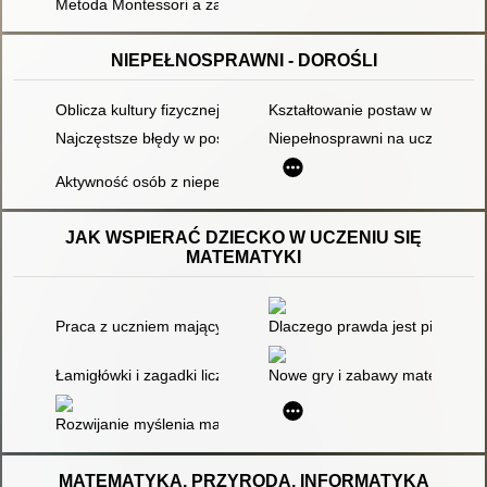
Metoda Montessori a zachowania społeczne dzieci
NIEPEŁNOSPRAWNI - DOROŚLI
Oblicza kultury fizycznej studentów z niepełnosprawnościami
Kształtowanie postaw wobec os
Najczęstsze błędy w postępowaniu z rodzicami dzieci autystyc
Niepełnosprawni na uczelni - d
Aktywność osób z niepełnosprawnościami na profilach i forach 
JAK WSPIERAĆ DZIECKO W UCZENIU SIĘ
MATEMATYKI
Praca z uczniem mającym trudności z matematyką : książka p
Dlaczego prawda jest piękna : o
Łamigłówki i zagadki liczbowe dla dzieci i młodzieży
Nowe gry i zabawy matematyczn
Rozwijanie myślenia matematycznego młodszych uczniów
MATEMATYKA, PRZYRODA, INFORMATYKA