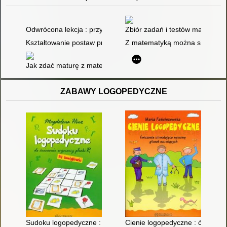
Odwrócona lekcja : przykłady aplikacji do wykorzystania
Zbiór zadań i testów maturaln
Kształtowanie postaw proekologicznych. Scenariusz lekcji biblio
Z matematyką można się zaprzyj
Jak zdać maturę z matematyki, nic nie potrafiąc : strategie r
ZABAWY LOGOPEDYCZNE
Sudoku logopedyczne : do ćwiczenia wymowy głoski R
Cienie logopedyczne : ćwiczen