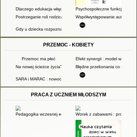
Dlaczego edukacja włączająca nie zawsze jest najlepszym ro
Psychospołeczne funkcjonowan
Postrzeganie roli rodzica przez matki i ojców dzieci z zespoł
Współwystępowanie autyzmu i z
Gdy u dziecka rozpoznano zespół Downa : poradnik dla rodz
PRZEMOC - KOBIETY
Przemoc ma płeć
Efekt synergii : model wsparci
Na nowej ścieżce życia" - integrowanie kobiecej siły
Błędne przekonania co do prze
SARA i MARAC : nowoczesne protokoły
PRACA Z UCZNIEM MŁODSZYM
Pedagogika wczesnej edukacji : dyskursy, problemy, otwarcia
Worek z zabawami : propozycje