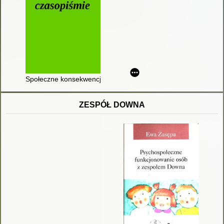
Społeczne konsekwencje cyberprzemocy i deficytów emocjona
ZESPÓŁ DOWNA