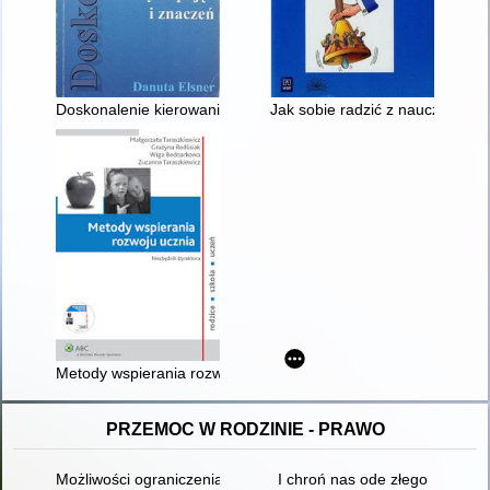
Doskonalenie kierowania placówką oświatową : wokół nowych 
Jak sobie radzić z nauczycielami
Metody wspierania rozwoju ucznia : niezbędnik dyrektora
PRZEMOC W RODZINIE - PRAWO
Możliwości ograniczenia kontaktu sprawcy z ofiarą przestępst
I chroń nas ode złego