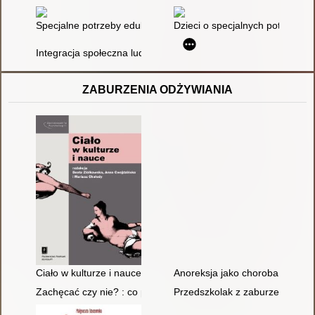
Specjalne potrzeby edukacyjne : wskazówki dla nauczycieli
Dzieci o specjalnych potrzebac
Integracja społeczna ludzi niepełnosprawnych-zadania pedag
ZABURZENIA ODŻYWIANIA
Ciało w kulturze i nauce
Anoreksja jako choroba oparta 
Zachęcać czy nie? : co powinien zrobić nauczyciel, gdy dzieck
Przedszkolak z zaburzeniami o