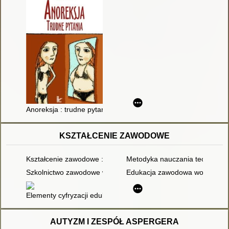
Anoreksja : trudne pytania
KSZTAŁCENIE ZAWODOWE
Kształcenie zawodowe : problematyka ogólna i badanie przyd
Metodyka nauczania teoretycz
Szkolnictwo zawodowe w Królestwie Polskim w latach 1815-19
Edukacja zawodowa wobec zmian
Elementy cyfryzacji edukacji z elementami modyfikacji kształ
AUTYZM I ZESPÓŁ ASPERGERA