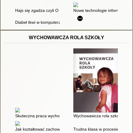
Hajs się zgadza czyli O pieniądzach, które młodzież zarabia na
Nowe technologie informacyjne 
Diabeł tkwi w komputerze : scenariusz przedstawienia teatral
WYCHOWAWCZA ROLA SZKOŁY
Skuteczna praca wychowawcza nauczyciela z uczniem
Wychowawcza rola szkoły
Jak kształtować zachowania małych dzieci : wskazówki dla nauc
Trudna klasa w procesie dyda