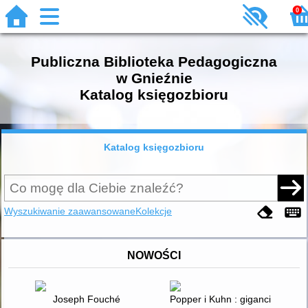
0
Publiczna Biblioteka Pedagogiczna
w Gnieźnie
Katalog księgozbioru
Katalog księgozbioru
Wyszukiwanie zaawansowane
Kolekcje
NOWOŚCI
Joseph Fouché
Popper i Kuhn : giganci filozofi