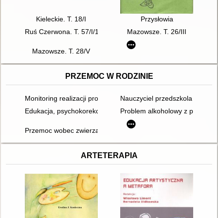
Kieleckie. T. 18/I
Przysłowia
Ruś Czerwona. T. 57/I/1
Mazowsze. T. 26/III
Mazowsze. T. 28/V
PRZEMOC W RODZINIE
Monitoring realizacji procedury "Niebieskie Karty" w Warszawie
Nauczyciel przedszkola a przem
Edukacja, psychokorekcja i psychoterapia osób stosujących pr
Problem alkoholowy z przemocą
Przemoc wobec zwierząt jako sygnał przemocy wobec kobiet i 
ARTETERAPIA