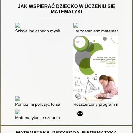
JAK WSPIERAĆ DZIECKO W UCZENIU SIĘ
MATEMATYKI
Szkoła logicznego myślenia : 9-11 lat
I ty zostaniesz matematykiem
Pomóż mi policzyć to samemu : matematyka w ujęciu Marii Monte
Rozszerzony program matematyk
Matematyka ze sznurka i guzika : zabawy w liczenie, mierzenie
MATEMATYKA, PRZYRODA, INFORMATYKA