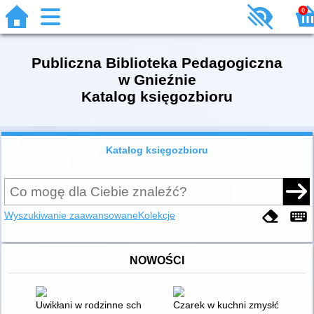
0
Publiczna Biblioteka Pedagogiczna
w Gnieźnie
Katalog księgozbioru
Katalog księgozbioru
Wyszukiwanie zaawansowane
Kolekcje
NOWOŚCI
Uwikłani w rodzinne schematy : o tym, jak dzieciństwo wpływa 
Czarek w kuchni zmysłów : przy