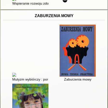
Wspieranie rozwoju zdolności uczniów w edukacji wczesnoszkoln
ZABURZENIA MOWY
Mutyzm wybiórczy : poradnik dla rodziców, nauczycieli i specja
Zaburzenia mowy