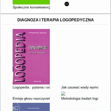
Społeczne konsekwencje cyberprzemocy i deficytów emocjona
DIAGNOZA I TERAPIA LOGOPEDYCZNA
Logopedia : pytania i odpowiedzi: podręcznik akademicki
Jak usuwać wady wymowy : porad
Emisja głosu nauczyciela : wybrane zagadnienia
Metodologia badań logopedyczny