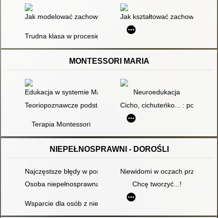
Jak modelować zachowania uczniów i zarządzać klasą : wskazó
Jak kształtować zachowania mał
Trudna klasa w procesie dydaktyczno-wychowawczym - wskaz
MONTESSORI MARIA
Edukacja w systemie Marii Montessori : wybrane obszary kształ
Neuroedukacja
Teoriopoznawcze podstawy edukacji metodą Marii Montessori
Cicho, cichuteńko... : pomóż m
Terapia Montessori
NIEPEŁNOSPRAWNI - DOROŚLI
Najczęstsze błędy w postępowaniu z rodzicami dzieci autystyc
Niewidomi w oczach przedszko
Osoba niepełnosprawna intelektualnie w sieci nieformalnego w
Chcę tworzyć...!
Wsparcie dla osób z niepełnosprawnością w Miejskim Ośrodk