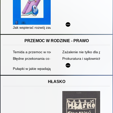
Jak wspierać rozwój zawodowy nauczyciela
PRZEMOC W RODZINIE - PRAWO
Temida a przemoc w rodzinie 2012 : działanie prokuratury or
Zażalenie nie tylko dla pokrzy
Błędne przekonania co do przepisów prawa
Prokuratura i sądownictwo prze
Pułapki w jakie wpadają realizatorzy procedury "Niebieskie Kar
HŁASKO