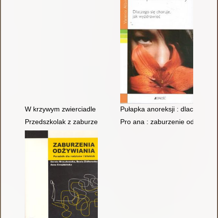
W krzywym zwierciadle bulimii : zaburzenia odżywiania oczami m
Pułapka anoreksji : dlaczego si
Przedszkolak z zaburzeniami odżywiania
Pro ana : zaburzenie odżywiania