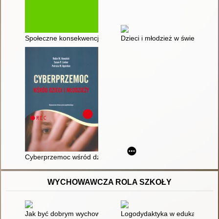
Społeczne konsekwencje cyberprzemocy i deficytów emocjona
Dzieci i młodzież w świecie tech
Cyberprzemoc wśród dzieci i młodzieży
WYCHOWAWCZA ROLA SZKOŁY
Jak być dobrym wychowawcą? : autoewaluacja pracy wychowawc
Logodydaktyka w edukacji : o 