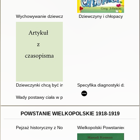
Wychowywanie dziewcząt : dlaczego dziewczynki różnią się od 
Dziewczyny i chłopacy
Dziewczynki chcą być inżynierami
Specyfika diagnostyki dziewczą
Wady postawy ciała w płaszczyźnie strzałkowej dziewcząt i ch
POWSTANIE WIELKOPOLSKIE 1918-1919
Pejzaż historyczny z Notecią w tle
Wielkopolski Powstaniec : roc