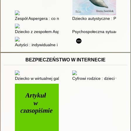
Zespół Aspergera : co nauczyciel wiedzieć powinien
Dziecko autystyczne : Prawdzi
Dziecko z zespołem Aspergera
Psychospołeczna sytuacja rodzi
Autyści : indywidualne i grupowe metody terapii : zajęcia adr
BEZPIECZEŃSTWO W INTERNECIE
Dziecko w wirtualnej galerii
Cyfrowi rodzice : dzieci w sieci