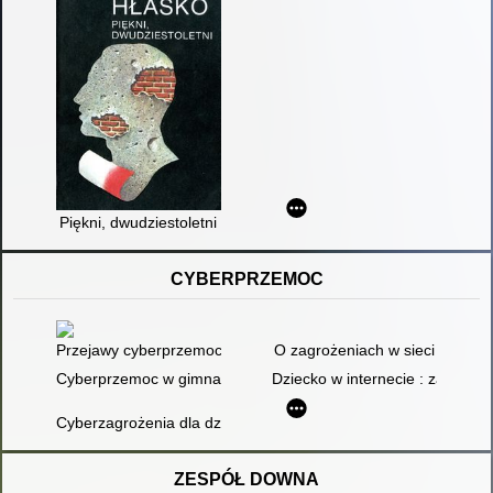
Piękni, dwudziestoletni
CYBERPRZEMOC
Przejawy cyberprzemocy w sieci
O zagrożeniach w sieci
Cyberprzemoc w gimnazjum
Dziecko w internecie : zagrożen
Cyberzagrożenia dla dzieci i młodzieży
ZESPÓŁ DOWNA