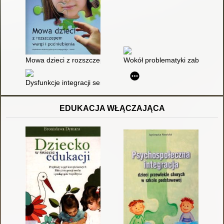
Mowa dzieci z rozszczepem wargi i podniebienia
Wokół problematyki zaburzeń mo
Dysfunkcje integracji sensorycznej a sprawność językowa dzi
EDUKACJA WŁĄCZAJĄCA