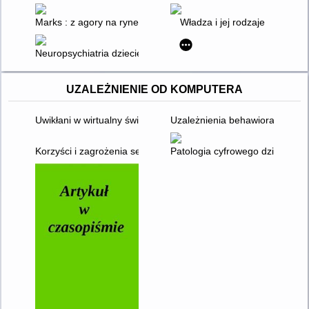
Marks : z agory na rynek
Władza i jej rodzaje
Neuropsychiatria dziecięca : przypadki kliniczne
UZALEŻNIENIE OD KOMPUTERA
Uwikłani w wirtualny świat : historie o nadużywaniu komputera i
Uzależnienia behawioralne
Korzyści i zagrożenia serwisów społecznościowych
Patologia cyfrowego dzieciństwa