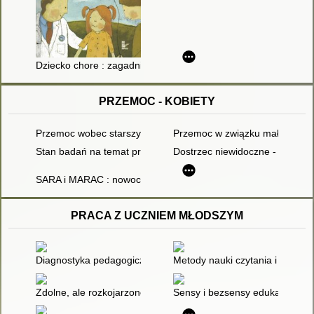
Dziecko chore : zagadnienia biopsychiczne i pedagogiczne
PRZEMOC - KOBIETY
Przemoc wobec starszych kobiet - podsumowanie i rekomenda
Przemoc w związku małżeńskim/p
Stan badań na temat przemocy wobec kobiet w starszym wiek
Dostrzec niewidoczne - proble
SARA i MARAC : nowoczesne protokoły
PRACA Z UCZNIEM MŁODSZYM
Diagnostyka pedagogiczna : nowe obszary i rozwiązania
Metody nauki czytania i pisania
Zdolne, ale rozkojarzone : wspieranie rozwoju dziecka za po
Sensy i bezsensy edukacji wcz