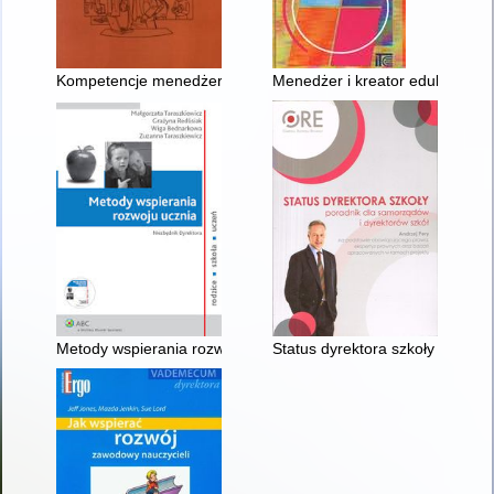
Kompetencje menedżera oświaty : poradnik dla dyrektorów sz
Menedżer i kreator edukacji
Metody wspierania rozwoju ucznia : niezbędnik dyrektora
Status dyrektora szkoły : por