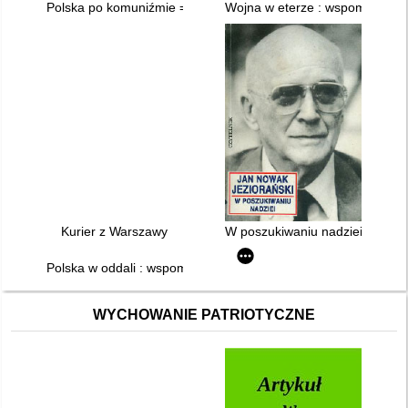
Polska po komuniźmie = Poland After Communism : wykład w A
Wojna w eterze : wspomnienia 
Kurier z Warszawy
W poszukiwaniu nadziei
Polska w oddali : wspomnienia. T. 2
WYCHOWANIE PATRIOTYCZNE