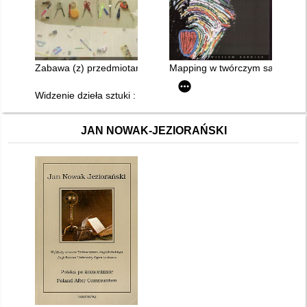
Zabawa (z) przedmiotami : w twórczym rozwoju i arteterapii
Mapping w twórczym samorozwoj
Widzenie dzieła sztuki : percepcja i interpretacja : materiały
JAN NOWAK-JEZIORAŃSKI