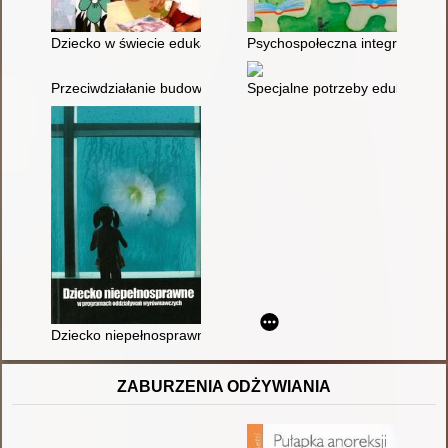
Dziecko w świecie edukacji : przykłady zajęć kompleksowych: bl
Psychospołeczna integracja dzi
Przeciwdziałanie budowaniu stereotypów w stosunku do dziec
Specjalne potrzeby edukacyjne 
Dziecko niepełnosprawne w programach oddziaływań wyrówn
ZABURZENIA ODŻYWIANIA