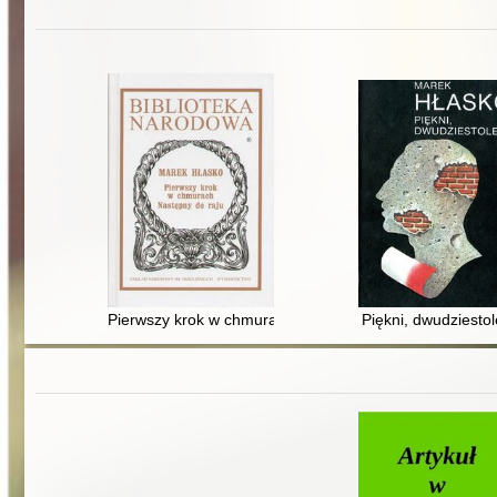
Pierwszy krok w chmurach. Następny do raju
Piękni, dwudziestol