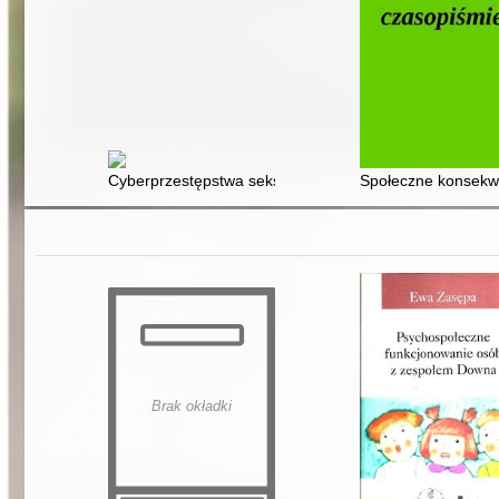
Cyberprzestępstwa seksualne na szkodę małoletniego
Społeczne konsekwe
Brak okładki