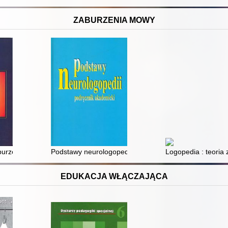
ZABURZENIA MOWY
owa dzieci w młodszym wieku szkolnym
urzenia - terapia
Podstawy neurologopedii : podręcznik akademicki
Logopedia : teori
EDUKACJA WŁĄCZAJĄCA