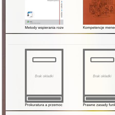
Metody wspierania rozwoju ucznia : niezbędnik dyrekto
Kompetencje menedż
Brak okładki
Brak okładki
Prokuratura a przemoc w rodzinie w 2013 roku
Prawne zasady funk