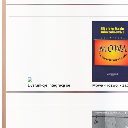
Dysfunkcje integracji sensorycznej a sprawność język
Mowa - rozwój - zab