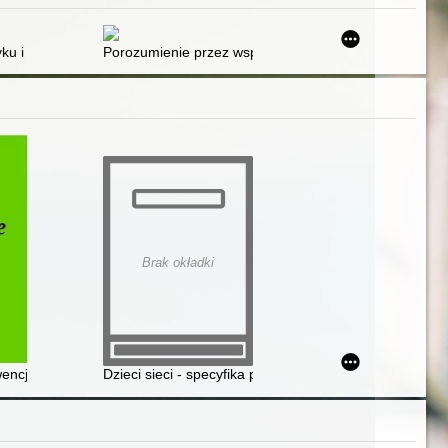
ko do późniejszej nauki czytania i pisania
yku i bicia : praktyczne rozwiązania najczęstszych problemów dotycząc
Porozumienie przez współpracę : jak stworzyć partner
Brak okładki
encje cyberprzemocy i deficytów emocjonalnych uczniów
Dzieci sieci - specyfika pokolenia