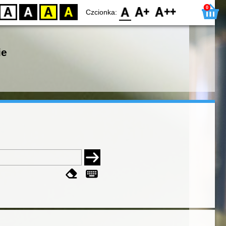
0
D
BW
YB
BY
F0
F1
F2
Czcionka:
ie