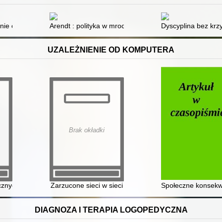
ie czytać i pisać : ponad 300 zabaw teatralnych, które przygotują dziec
Arendt : polityka w mrocznych czasach
Dyscyplina bez krz
UZALEŻNIENIE OD KOMPUTERA
Brak okładki
icznych mediów
Zarzucone sieci w sieci
Społeczne konsekw
DIAGNOZA I TERAPIA LOGOPEDYCZNA