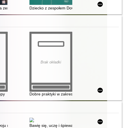
na zespół Downa
Dziecko z zespołem Downa : jaka to musi być miłość
Brak okładki
upy
Dobre praktyki w zakresie zwalczania przemocy
 wykorzystaniem mnemotechnik
ieci, interpretować wyniki i formułować wnioski
u mowy i przygotowanie do nauki czytania i pisania
Bawię się, uczę i śpiewam : Piosenki dla przedszkolak