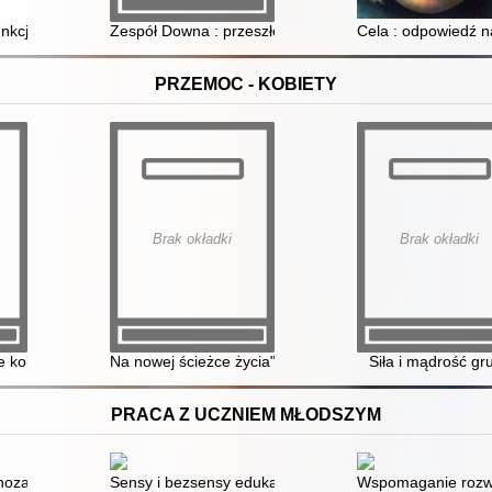
rsje i trudności diagnostyczne
unkcjonowanie osób z zespołem Downa
Zespół Downa : przeszłość, teraźniejszość i przyszłość
Cela : odpowiedź 
PRZEMOC - KOBIETY
Brak okładki
Brak okładki
 kobiet doświadczających przemocy w rodzinie
Na nowej ścieżce życia" - integrowanie kobiecej siły
Siła i mądrość gr
PRACA Z UCZNIEM MŁODSZYM
 liter podobnych pod względem kształtu a-o, m-n-u-w, l-ł-t, b-d-g-p z
oza gotowości do podjęcia nauki szkolnej : jak prowadzić obserwację dz
Sensy i bezsensy edukacji wczesnoszkolnej
Wspomaganie rozwoj