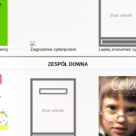
Brak okładki
 w polskim i amerykańskim porządku prawnym
ncje cyberprzemocy i deficytów emocjonalnych uczniów
Zagrożenia cyberprzestrzeni i świata wirtualnego
Lepiej zrozumieć 
ZESPÓŁ DOWNA
Brak okładki