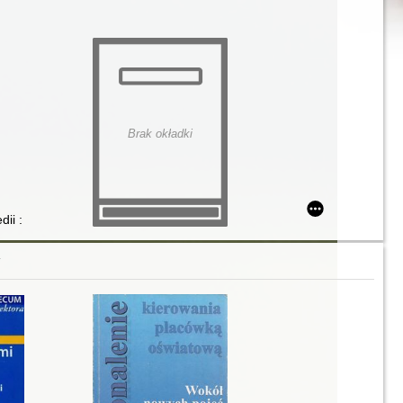
Brak okładki
ki
i : terapia, wspomaganie, wsparcie : trzy drogi - jeden cel
Y