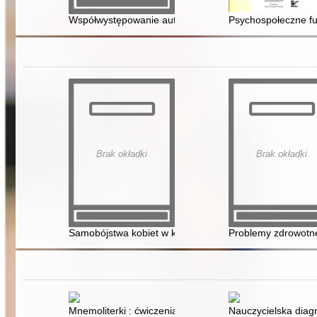
Współwystępowanie autyzmu i zespołu Downa - kontrowe
Psychospołeczne f
Brak okładki
Brak okładki
Samobójstwa kobiet w kulturze patriarchatu
Problemy zdrowotne
Mnemoliterki : ćwiczenia do wprowadzania i utrwalania
Nauczycielska diagn