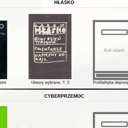
HŁASKO
Brak okładki
etni
Utwory wybrane. T. 3
Profilaktyka depres
CYBERPRZEMOC