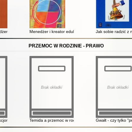
ra
era oświaty : poradnik dla dyrektorów szkół i innych placówek eduk
Menedżer i kreator edukacji
Jak sobie radzić z 
PRZEMOC W RODZINIE - PRAWO
Brak okładki
Brak okładki
cjonowania zespołów interdyscyplinarnych
Temida a przemoc w rodzinie 2012 : działanie prokur
Gwałt - czy tylko 