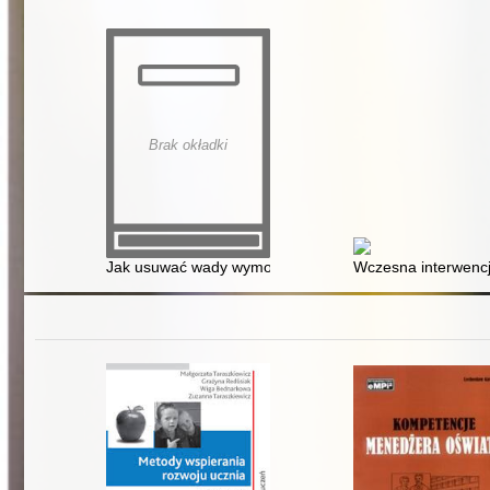
Brak okładki
Jak usuwać wady wymowy : porady dla nauczycieli i ro
Wczesna interwenc