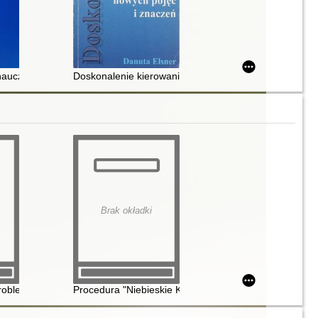
acyjnych oraz pracowników prowadzących i nadzorujących
nauczycielami którzy są źli, zmęczeni, bezradni lub po prostu stuknięci
Doskonalenie kierowania placówką oświatową : wokół 
Brak okładki
atury oraz orzecznictwo sądów powszechnych
"problem kobiecy"? : przemoc seksualna wobec mężczyzn podczas wojny 
Procedura "Niebieskie Karty" - najczęściej zadawane p