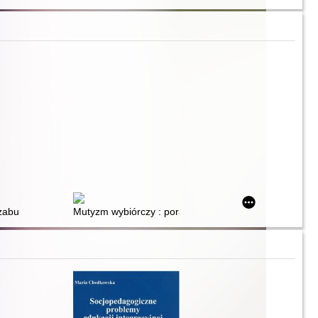
a zaburzeń mowy
Mutyzm wybiórczy : poradnik dla rodziców, nauczycieli 