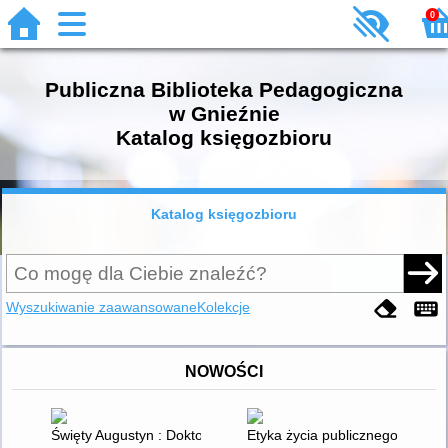
0
Publiczna Biblioteka Pedagogiczna
w Gnieźnie
Katalog księgozbioru
Katalog księgozbioru
Wyszukiwanie zaawansowane
Kolekcje
NOWOŚCI
Święty Augustyn : Doktor Łaski przeciwko złu
Etyka życia publicznego