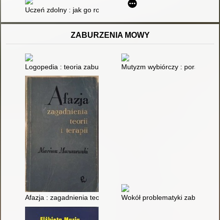
Uczeń zdolny : jak go rozpoznać i jak z nim pracować
ZABURZENIA MOWY
Logopedia : teoria zaburzeń mowy
Mutyzm wybiórczy : poradnik dla
Afazja : zagadnienia teorii i terapii
Wokół problematyki zaburzeń mo