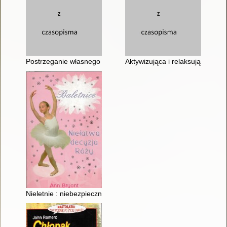
Postrzeganie własnego ciała przez dziewczęta w wieku dorast
Aktywizująca i relaksująca rol
Nieletnie : niebezpieczne, niegrzeczne, niegroźne?