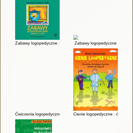
Zabawy logopedyczne : głoski ś, ź, ć, dź
Zabawy logopedyczne
Ćwiczenia logopedyczne dla uczniów klas 1-3
Cienie logopedyczne : ćwiczen