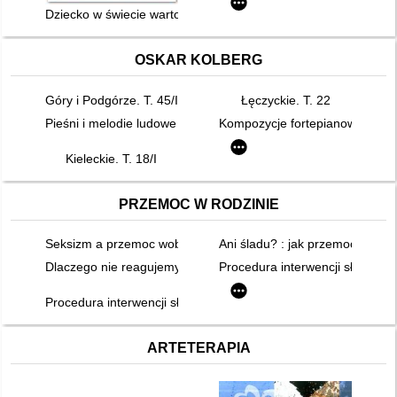
Dziecko w świecie wartości. Cz. 1
OSKAR KOLBERG
Góry i Podgórze. T. 45/II
Łęczyckie. T. 22
Pieśni i melodie ludowe w opracowaniu fortepianowym. T. 67/II
Kompozycje fortepianowe. T. 6
Kieleckie. T. 18/I
PRZEMOC W RODZINIE
Seksizm a przemoc wobec kobiet
Ani śladu? : jak przemoc wpływ
Dlaczego nie reagujemy?
Procedura interwencji służb w s
Procedura interwencji służb w sytuacji przemocy w rodzinie. Cz
ARTETERAPIA