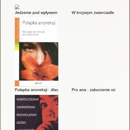
Jedzenie pod wpływem emocji
W krzywym zwierciadle bulimii :
Pułapka anoreksji : dlaczego się choruje, jak wyzdrowieć
Pro ana : zaburzenie odżywiania