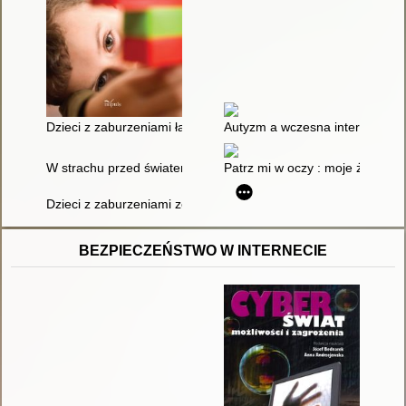
Dzieci z zaburzeniami łączonymi : Trudne ścieżki rozwoju
Autyzm a wczesna interwencja 
W strachu przed światem : o uczniu z zespołem Aspergera
Patrz mi w oczy : moje życie z
Dzieci z zaburzeniami ze spektrum autyzmu
BEZPIECZEŃSTWO W INTERNECIE