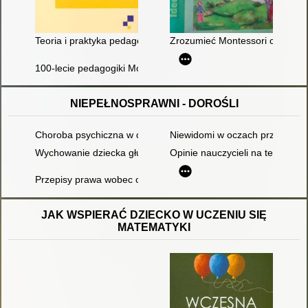
Teoria i praktyka pedagogiki Marii Montessori w szkole podst
Zrozumieć Montessori czyli Ma
100-lecie pedagogiki Montessori
NIEPEŁNOSPRAWNI - DOROŚLI
Choroba psychiczna w domu ucznia
Niewidomi w oczach przedszko
Wychowanie dziecka głuchego przez rodziców słyszących i nie
Opinie nauczycieli na temat se
Przepisy prawa wobec osób niepełnosprawnych - w poszukiwa
JAK WSPIERAĆ DZIECKO W UCZENIU SIĘ
MATEMATYKI