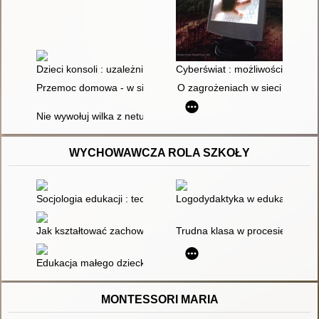
Dzieci konsoli : uzależnienie od gier
Cyberświat : możliwości i zagro
Przemoc domowa - w sieci łatwiej o niej rozmawiać?
O zagrożeniach w sieci
Nie wywołuj wilka z netu
WYCHOWAWCZA ROLA SZKOŁY
Socjologia edukacji : teorie, koncepcje, pojęcia
Logodydaktyka w edukacji : o 
Jak kształtować zachowania małych dzieci : wskazówki dla nauc
Trudna klasa w procesie dyda
Edukacja małego dziecka. T. 5,
MONTESSORI MARIA