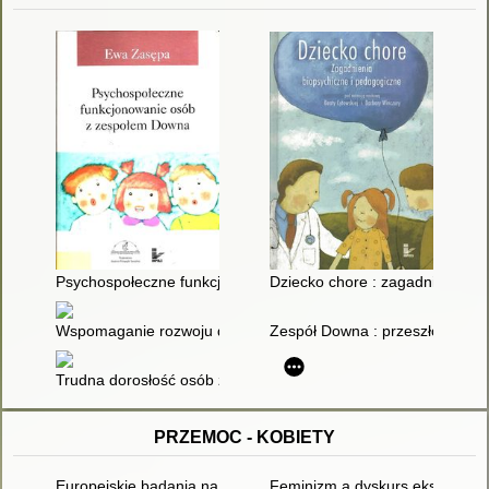
Psychospołeczne funkcjonowanie osób z zespołem Downa
Dziecko chore : zagadnienia bi
Wspomaganie rozwoju dzieci z zespołem Downa : teoria i prak
Zespół Downa : przeszłość, tera
Trudna dorosłość osób z zespołem Downa : jak możemy wsp
PRZEMOC - KOBIETY
Europejskie badania na temat przemocy wobec kobiet
Feminizm a dyskurs ekspercki 