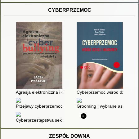
CYBERPRZEMOC
Agresja elektroniczna i cyberbullying jako nowe ryzykowne za
Cyberprzemoc wśród dzieci i m
Przejawy cyberprzemocy w sieci
Grooming : wybrane aspekty pr
Cyberprzestępstwa seksualne na szkodę małoletniego w pols
ZESPÓŁ DOWNA