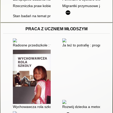
Rzeczniczka praw kobiet
Migrantki przymusowe jako ofi
Stan badań na temat przemocy wobec kobiet w starszym wiek
PRACA Z UCZNIEM MŁODSZYM
Radosne przedszkole : tematy kompleksowe : zabawy, opowiadan
Ja też to potrafię : program z
Wychowawcza rola szkoły
Rozwój dziecka a metody naucza