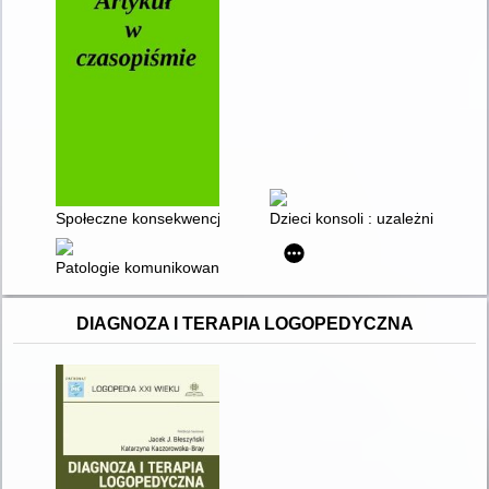
Społeczne konsekwencje cyberprzemocy i deficytów emocjona
Dzieci konsoli : uzależnienie od 
Patologie komunikowania w Internecie : zagrożenia i skutki dla 
DIAGNOZA I TERAPIA LOGOPEDYCZNA