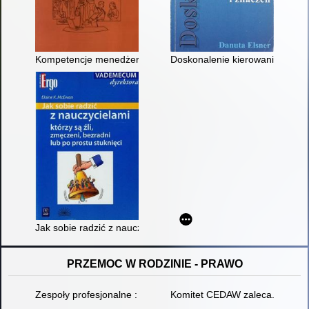
Kompetencje menedżera oświaty : poradnik dla dyrektorów sz
Doskonalenie kierowania placó
Jak sobie radzić z nauczycielami którzy są źli, zmęczeni, bezra
PRZEMOC W RODZINIE - PRAWO
Zespoły profesjonalne : procedura "Niebieskie Karty"
Komitet CEDAW zaleca... : ska