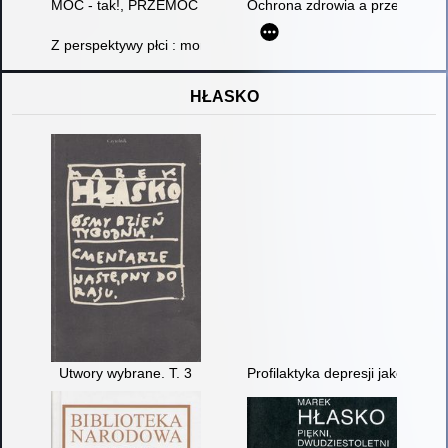
MOC - tak!, PRZEMOC - nie! : program przeciwdziałania przemo
Ochrona zdrowia a przemoc w r
Z perspektywy płci : monitoring lokalnych programów przeciwd
HŁASKO
Utwory wybrane. T. 3
Profilaktyka depresji jako zadan